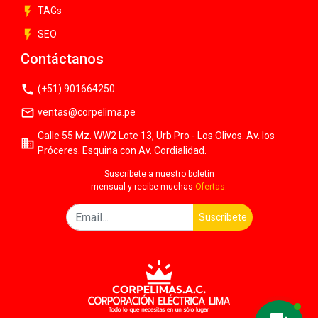
flash_on
TAGs
flash_on
SEO
Contáctanos
phone
(+51) 901664250
mail_outline
ventas@corpelima.pe
Calle 55 Mz. WW2 Lote 13, Urb Pro - Los Olivos. Av. los
business
Próceres. Esquina con Av. Cordialidad.
Suscríbete a nuestro boletín
mensual y recibe muchas
Ofertas:
Suscribete