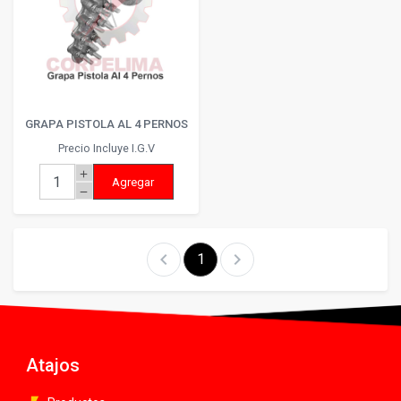
GRAPA PISTOLA AL 4 PERNOS
Precio Incluye I.G.V
add
Agregar
remove
chevron_left
chevron_right
1
Atajos