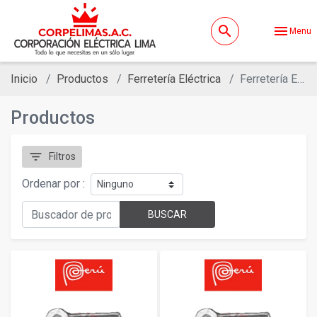
search
menu
Menu
Inicio
Productos
Ferretería Eléctrica
Ferretería Eléctrica - Conductores
Productos
filter_list
Filtros
Ordenar por :
BUSCAR