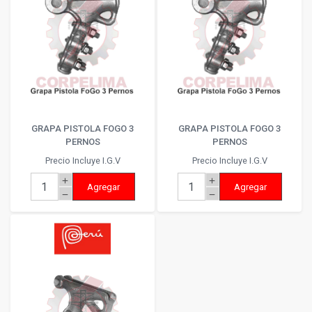
GRAPA PISTOLA FOGO 3
GRAPA PISTOLA FOGO 3
PERNOS
PERNOS
Precio Incluye I.G.V
Precio Incluye I.G.V
add
add
Agregar
Agregar
remove
remove