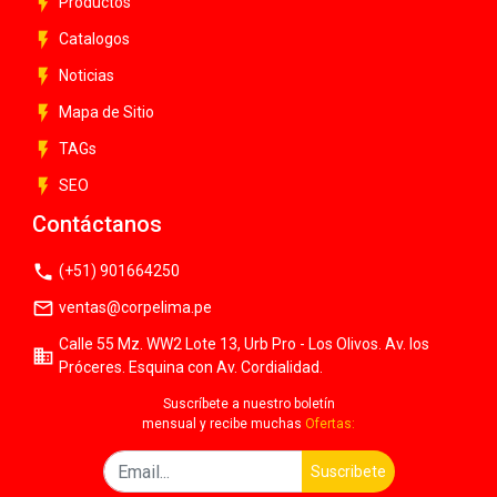
flash_on
Productos
flash_on
Catalogos
flash_on
Noticias
flash_on
Mapa de Sitio
flash_on
TAGs
flash_on
SEO
Contáctanos
phone
(+51) 901664250
mail_outline
ventas@corpelima.pe
Calle 55 Mz. WW2 Lote 13, Urb Pro - Los Olivos. Av. los
business
Próceres. Esquina con Av. Cordialidad.
Suscríbete a nuestro boletín
mensual y recibe muchas
Ofertas:
Suscribete