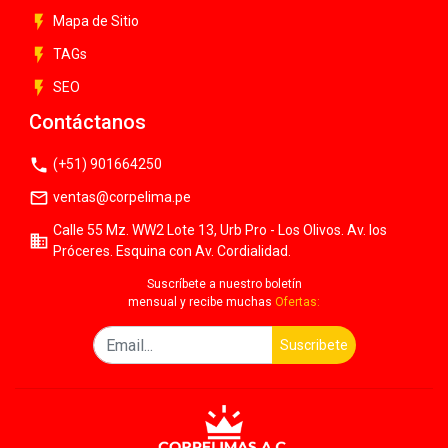
flash_on
Mapa de Sitio
flash_on
TAGs
flash_on
SEO
Contáctanos
phone
(+51) 901664250
mail_outline
ventas@corpelima.pe
Calle 55 Mz. WW2 Lote 13, Urb Pro - Los Olivos. Av. los
business
Próceres. Esquina con Av. Cordialidad.
Suscríbete a nuestro boletín
mensual y recibe muchas
Ofertas:
Suscribete