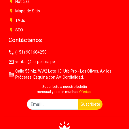
flash_on
Noticias
flash_on
Mapa de Sitio
flash_on
TAGs
flash_on
SEO
Contáctanos
phone
(+51) 901664250
mail_outline
ventas@corpelima.pe
Calle 55 Mz. WW2 Lote 13, Urb Pro - Los Olivos. Av. los
business
Próceres. Esquina con Av. Cordialidad.
Suscríbete a nuestro boletín
mensual y recibe muchas
Ofertas:
Suscribete