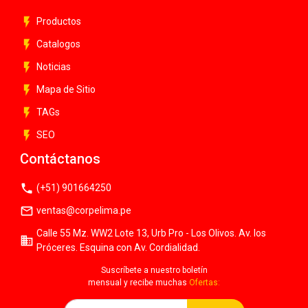
flash_on
Productos
flash_on
Catalogos
flash_on
Noticias
flash_on
Mapa de Sitio
flash_on
TAGs
flash_on
SEO
Contáctanos
phone
(+51) 901664250
mail_outline
ventas@corpelima.pe
Calle 55 Mz. WW2 Lote 13, Urb Pro - Los Olivos. Av. los
business
Próceres. Esquina con Av. Cordialidad.
Suscríbete a nuestro boletín
mensual y recibe muchas
Ofertas: