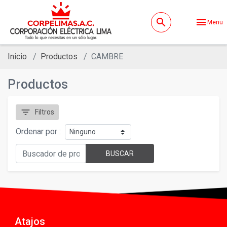
search
menu
Menu
Inicio
Productos
CAMBRE
Productos
filter_list
Filtros
Ordenar por :
BUSCAR
Atajos