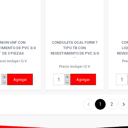
NION UNF CON
CONDULETA OCAL FORM 7
CO
IMIENTO DE PVC 3/4
TIPO TB CON
LI
´´ DE 3 PIEZAS
REVESTIMIENTO DE PVC 3/4
REVES
´´
ecio Incluye I.G.V
Pre
Precio Incluye I.G.V
add
add
Agregar
Agregar
remove
remove
chevron_left
chevron_right
1
2