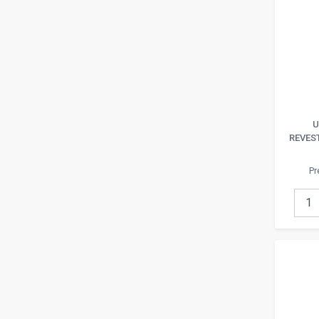
NAVIA BOX
SHALOM
OMNIUM ELECTRIC
WHEATLAND TUBE
ALEX
HELLERMANN TYTON
KPS
SOLERA
U
REVEST
ANAMET
STEEL ELECTRIC
Pr
THOMAS&BETTS
OBO BETTERMANN
CADWELD ERICO
HAGER
LEVITON
MENNEKES