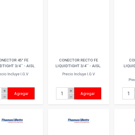
ONECTOR 45° FE
CONECTOR RECTO FE
CO
DTIGHT 3/4´´ - AISL
LIQUIDTIGHT 3/4´´ - AISL.
LIQUID
ecio Incluye I.G.V
Precio Incluye I.G.V
Pre
add
add
Agregar
Agregar
remove
remove