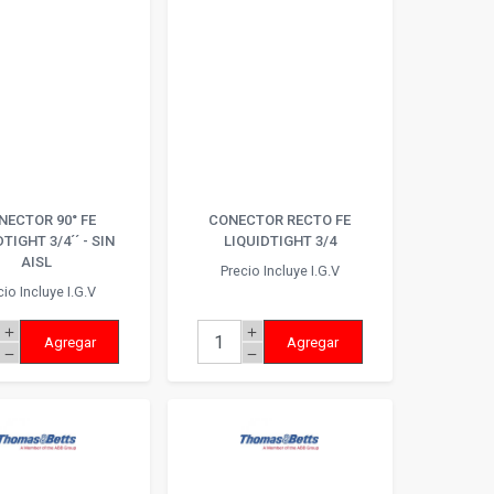
NECTOR 90° FE
CONECTOR RECTO FE
TIGHT 3/4´´ - SIN
LIQUIDTIGHT 3/4
AISL
Precio Incluye I.G.V
cio Incluye I.G.V
add
add
Agregar
Agregar
remove
remove