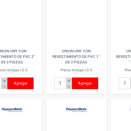
NION UNY CON
UNION UNY CON
UN
IMIENTO DE PVC 2´´
REVESTIMIENTO DE PVC 1´´
REVESTI
DE 3 PIEZAS
DE 3 PIEZAS
´
ecio Incluye I.G.V
Precio Incluye I.G.V
Pre
add
add
Agregar
Agregar
remove
remove