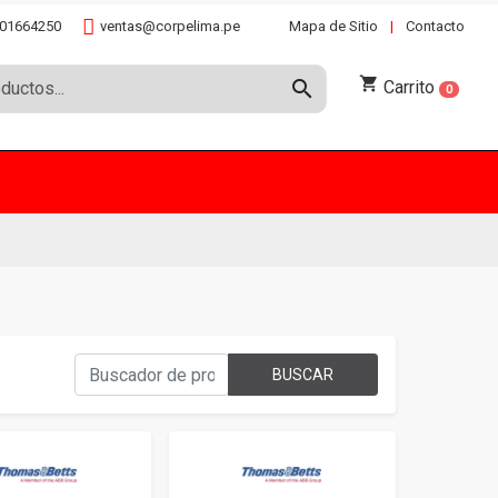
01664250
ventas@corpelima.pe
Mapa de Sitio
|
Contacto
shopping_cart
search
Carrito
0
BUSCAR