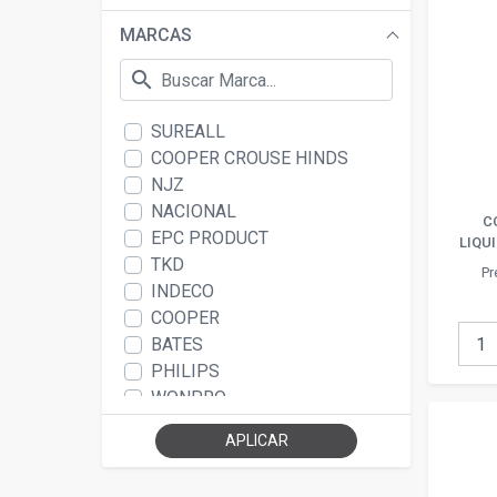
MARCAS
search
SUREALL
COOPER CROUSE HINDS
NJZ
NACIONAL
C
EPC PRODUCT
LIQUI
TKD
Pr
INDECO
COOPER
BATES
PHILIPS
WONPRO
BEISIT
APLICAR
YASHIPS
CAMBRE