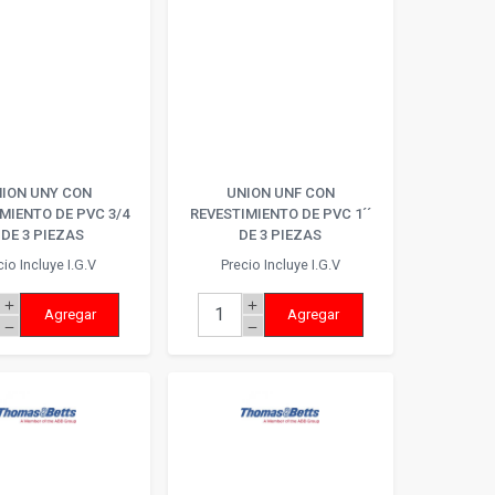
ION UNY CON
UNION UNF CON
MIENTO DE PVC 3/4
REVESTIMIENTO DE PVC 1´´
´ DE 3 PIEZAS
DE 3 PIEZAS
cio Incluye I.G.V
Precio Incluye I.G.V
add
add
Agregar
Agregar
remove
remove