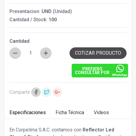
Presentacion:
UND
(Unidad)
Cantidad / Stock:
100
Cantidad
remove
add
COTIZAR PRODUCTO
PREFIERO
CONSULTAR POR
Compartir
Especificaciones
Ficha Técnica
Videos
En Corpelima S.A.C. contamos con
Reflector Led