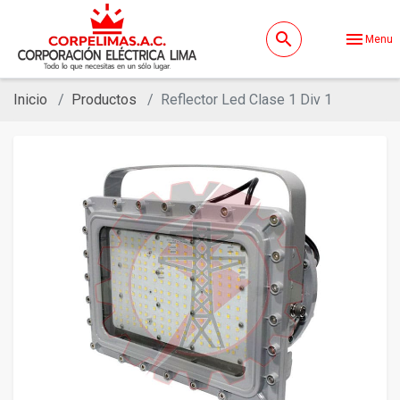
search
menu
Menu
Inicio
Productos
Reflector Led Clase 1 Div 1
evron_left
chevron_ri