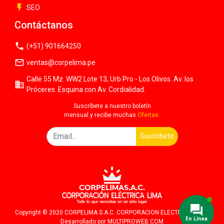
flash_on
SEO
Contáctanos
phone
(+51) 901664250
mail_outline
ventas@corpelima.pe
Calle 55 Mz. WW2 Lote 13, Urb Pro - Los Olivos. Av. los
business
Próceres. Esquina con Av. Cordialidad.
Suscríbete a nuestro boletín
mensual y recibe muchas
Ofertas:
Suscribete
Copyright © 2020 CORPELIMA S.A.C. CORPORACION ELECTRICA LIMA -
En Línea
Desarrollado por
MULTIPROWEB.COM