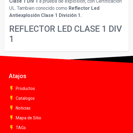
Clase 1 Div 1
a prueba de explosión, con Certificación
UL. Tambien conocido como
Reflector Led
Antiexplosión Clase 1 División 1.
REFLECTOR LED CLASE 1 DIV
1
Atajos
flash_on
Productos
flash_on
Catalogos
flash_on
Noticias
flash_on
Mapa de Sitio
flash_on
TAGs