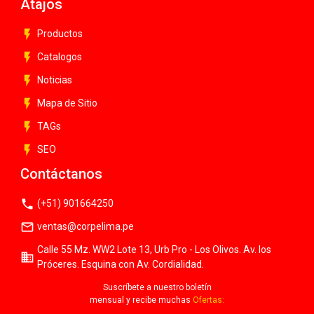
Atajos
flash_on
Productos
flash_on
Catalogos
flash_on
Noticias
flash_on
Mapa de Sitio
flash_on
TAGs
flash_on
SEO
Contáctanos
phone
(+51) 901664250
mail_outline
ventas@corpelima.pe
Calle 55 Mz. WW2 Lote 13, Urb Pro - Los Olivos. Av. los
business
Próceres. Esquina con Av. Cordialidad.
Suscríbete a nuestro boletín
mensual y recibe muchas
Ofertas: