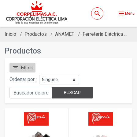
search
menu
Menu
Inicio
Productos
ANAMET
Ferretería Eléctrica
Fe
Productos
filter_list
Filtros
Ordenar por :
BUSCAR