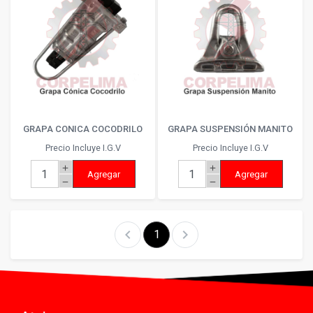
GRAPA CONICA COCODRILO
GRAPA SUSPENSIÓN MANITO
Precio Incluye I.G.V
Precio Incluye I.G.V
add
add
Agregar
Agregar
remove
remove
chevron_left
chevron_right
1