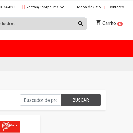
01664250
ventas@corpelima.pe
Mapa de Sitio
|
Contacto
shopping_cart
search
Carrito
0
BUSCAR