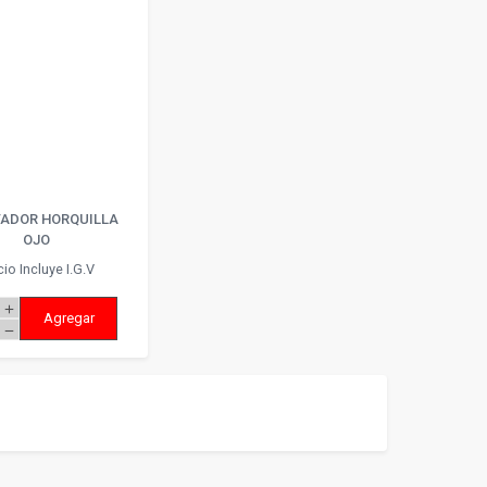
ADOR HORQUILLA
OJO
cio Incluye I.G.V
add
Agregar
remove