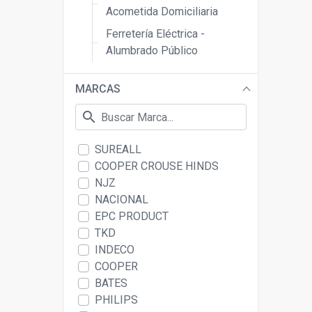
Acometida Domiciliaria
Ferretería Eléctrica -
Alumbrado Público
MARCAS
search
SUREALL
COOPER CROUSE HINDS
NJZ
NACIONAL
EPC PRODUCT
TKD
INDECO
COOPER
BATES
PHILIPS