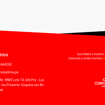
anos
Suscríbete a nuestro 
mensual y recibe muchas
O
1664250
orpelima.pe
Mz. WW2 Lote 13, Urb Pro - Los
v. los Próceres. Esquina con Av.
ad.