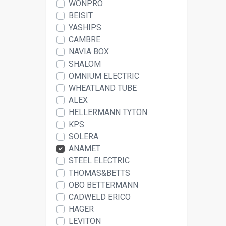
WONPRO
BEISIT
YASHIPS
CAMBRE
NAVIA BOX
SHALOM
OMNIUM ELECTRIC
WHEATLAND TUBE
ALEX
HELLERMANN TYTON
KPS
SOLERA
ANAMET
STEEL ELECTRIC
THOMAS&BETTS
OBO BETTERMANN
CADWELD ERICO
HAGER
LEVITON