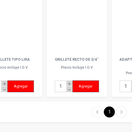
LLETE TIPO LIRA
GRILLETE RECTO DE 3/4´´
ADAPT
ecio Incluye I.G.V
Precio Incluye I.G.V
Pre
add
add
Agregar
Agregar
remove
remove
chevron_left
chevron_right
1