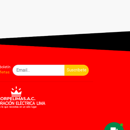
boletín
Suscribete
fertas: