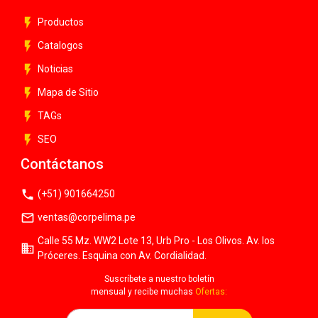
flash_on
Productos
flash_on
Catalogos
flash_on
Noticias
flash_on
Mapa de Sitio
flash_on
TAGs
flash_on
SEO
Contáctanos
phone
(+51) 901664250
mail_outline
ventas@corpelima.pe
Calle 55 Mz. WW2 Lote 13, Urb Pro - Los Olivos. Av. los
business
Próceres. Esquina con Av. Cordialidad.
Suscríbete a nuestro boletín
mensual y recibe muchas
Ofertas: