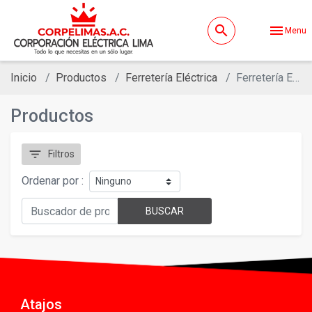
search
menu
Menu
Inicio
Productos
Ferretería Eléctrica
Ferretería Eléctrica - Puesta A Tierrra
Productos
filter_list
Filtros
Ordenar por :
BUSCAR
Atajos