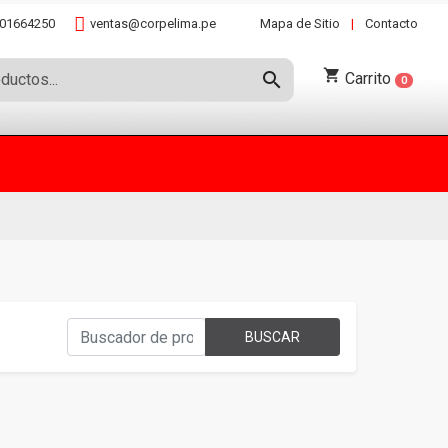
01664250
ventas@corpelima.pe
Mapa de Sitio
|
Contacto
shopping_cart
search
Carrito
0
BUSCAR