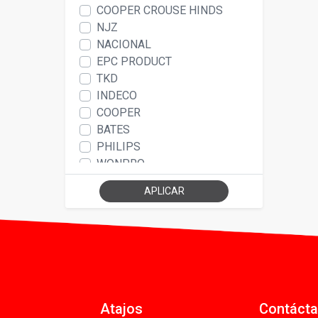
COOPER CROUSE HINDS
NJZ
NACIONAL
EPC PRODUCT
TKD
INDECO
COOPER
BATES
PHILIPS
WONPRO
BEISIT
APLICAR
YASHIPS
CAMBRE
NAVIA BOX
SHALOM
OMNIUM ELECTRIC
WHEATLAND TUBE
ALEX
Atajos
Contáct
HELLERMANN TYTON